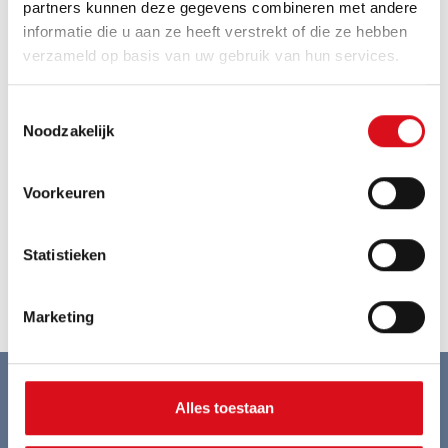
i.v.m. een klacht?
partners kunnen deze gegevens combineren met andere
informatie die u aan ze heeft verstrekt of die ze hebben
Kan ik als eindgebruiker/bedrijf
verzameld op basis van uw gebruik van hun services.
bij HAVEP bestellen?
Toestemmingsselectie
Noodzakelijk
NIET GEVONDEN WAT JE
ZOCHT?
Voorkeuren
Statistieken
NEEM DAN CONTACT MET
ONS OP!
Marketing
Alles toestaan
Betrouwbaar en flexibel in levertijden