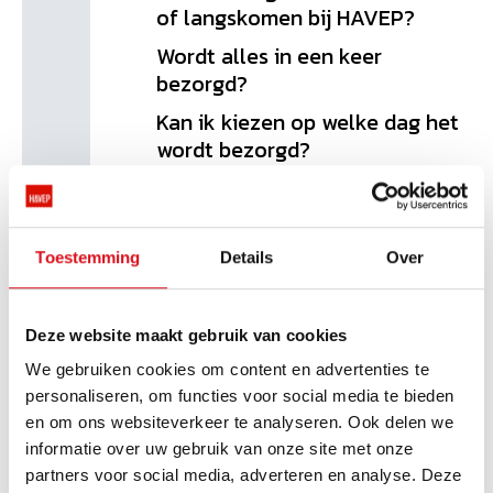
of langskomen bij HAVEP?
Wordt alles in een keer
bezorgd?
Kan ik kiezen op welke dag het
wordt bezorgd?
Als ik een artikel vandaag
besteld, kan het dan morgen al
geleverd worden?
Toestemming
Details
Over
Hoe kan ik een artikel
retourneren?
Deze website maakt gebruik van cookies
Wat zijn de kosten bij het
retourneren van een artikel?
We gebruiken cookies om content en advertenties te
personaliseren, om functies voor social media te bieden
Hoe wordt een klacht in
en om ons websiteverkeer te analyseren. Ook delen we
behandeling genomen?
informatie over uw gebruik van onze site met onze
Hoe retourneer ik een artikel
partners voor social media, adverteren en analyse. Deze