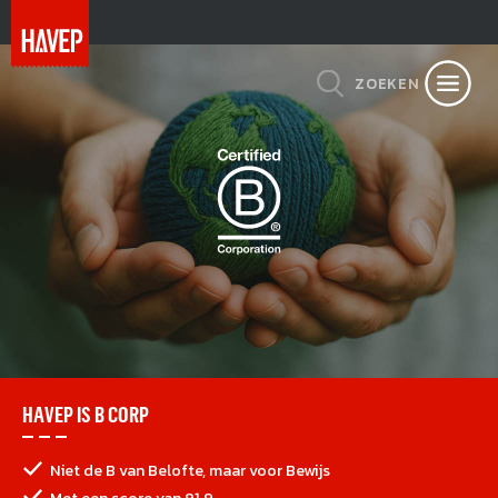
ZOEKEN
HAVEP IS B CORP
Niet de B van Belofte, maar voor Bewijs
Met een score van 91,9