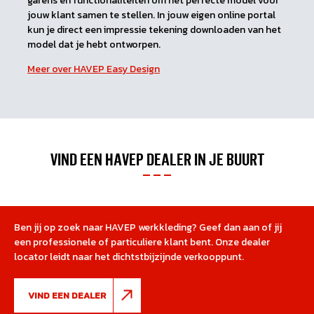
garens en functionaliteiten om het perfecte model voor
jouw klant samen te stellen. In jouw eigen online portal
kun je direct een impressie tekening downloaden van het
model dat je hebt ontworpen.
Meer over HAVEP Easy Design
VIND EEN HAVEP DEALER IN JE BUURT
Ben jij op zoek naar HAVEP werkkleding? Geef dan aan of jij
een professionele of particuliere klant bent. Onze dealer
locator leidt naar het dichtstbijzijnde verkooppunt.
VIND EEN DEALER