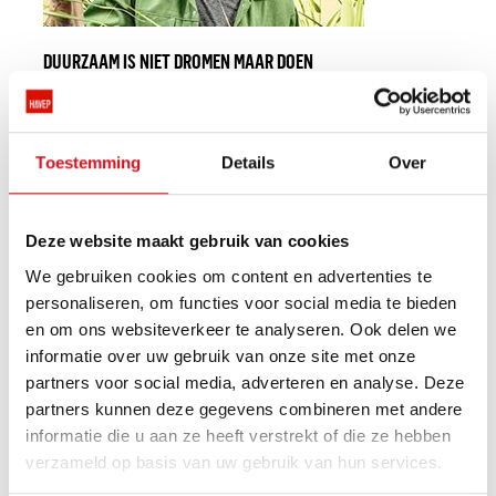
DUURZAAM IS NIET DROMEN MAAR DOEN
Denkt jouw bedrijf ook steeds groener? HAVEP helpt je
graag duurzaam op weg. Met de Green Gear Alliance
halen we de oude werkkleding op, upcyclen we tot nieuwe
Toestemming
Details
Over
duurzame materialen. Daarnaast bieden wij de
mogelijkheid om samen met de klant een geheel nieuwe
duurzame kledinglijn te ontwikkelen met een
Deze website maakt gebruik van cookies
vernieuwende techniek, op basis van ecovriendelijke
houtvezels.Meer info
We gebruiken cookies om content en advertenties te
personaliseren, om functies voor social media te bieden
en om ons websiteverkeer te analyseren. Ook delen we
informatie over uw gebruik van onze site met onze
partners voor social media, adverteren en analyse. Deze
partners kunnen deze gegevens combineren met andere
informatie die u aan ze heeft verstrekt of die ze hebben
verzameld op basis van uw gebruik van hun services.