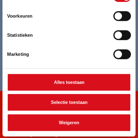
Betrouwbaar en flexibel in levertijden
Voorkeuren
Ondersteuning bij risico-inventarisatie
Statistieken
Alle kleding aanpasbaar in lengte en breedte
Marketing
Individueel opmeten voor perfecte pasvorm
Alles toestaan
Selectie toestaan
ONZE PRODUCTEN
Amerikaanse overall
Weigeren
Bedrijfskleding recyclen
Brandvertragende kleding