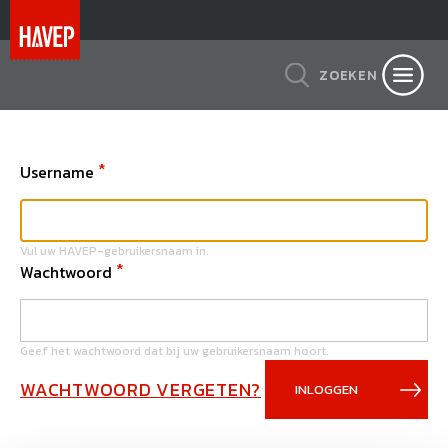
ZOEKEN
Username
Vul uw HAVEP-gebruikersnaam in.
Wachtwoord
Geef het wachtwoord dat bij uw gebruikersnaam hoort.
WACHTWOORD VERGETEN?