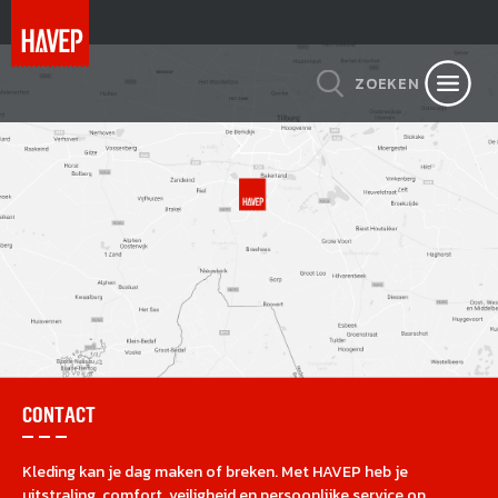
ZOEKEN
CONTACT
Kleding kan je dag maken of breken. Met HAVEP heb je
uitstraling, comfort, veiligheid en persoonlijke service op