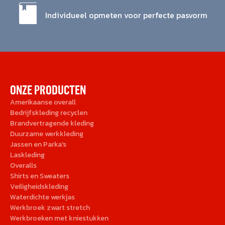
Individueel opmeten voor perfecte pasvorm
ONZE PRODUCTEN
Amerikaanse overall
Bedrijfskleding recyclen
Brandvertragende kleding
Duurzame werkkleding
Jassen en Parka's
Laskleding
Overalls
Shirts en Sweaters
Veiligheidskleding
Waterdichte werkjas
Werkbroek zwart stretch
Werkbroeken met kniestukken