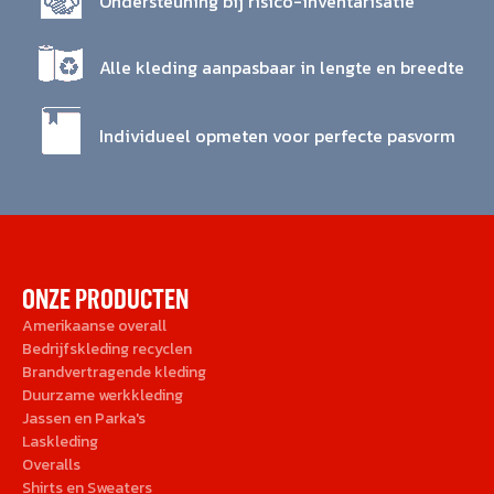
Ondersteuning bij risico-inventarisatie
Alle kleding aanpasbaar in lengte en breedte
Individueel opmeten voor perfecte pasvorm
ONZE PRODUCTEN
Amerikaanse overall
Bedrijfskleding recyclen
Brandvertragende kleding
Duurzame werkkleding
Jassen en Parka's
Laskleding
Overalls
Shirts en Sweaters