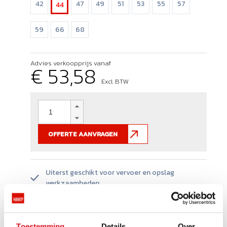
42
47
49
51
53
55
57
44
59
66
68
Advies verkoopprijs vanaf
€ 53,58
Excl. BTW
OFFERTE AANVRAGEN
Uiterst geschikt voor vervoer en opslag
werkzaamheden.
Voorzien van reflecterende accenten voor extra
zichtbaarheid.
Toestemming
Details
Over