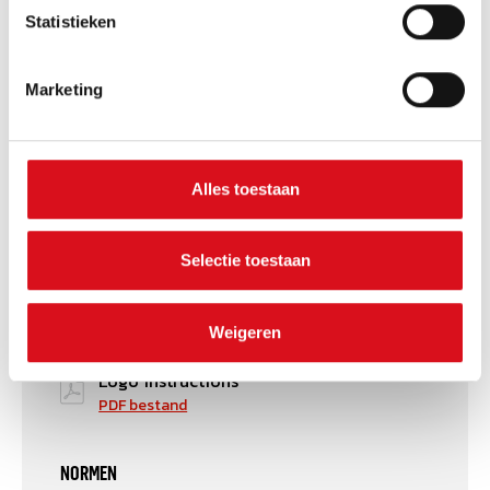
uitscheuring.
Statistieken
KWALITEIT
65%/35% | polyester/katoen | 2/1 keperbinding | 245
Marketing
g/m²
DOWNLOADS
Certificaat
Alles toestaan
PDF bestand
Conformiteitsverklaring
Selectie toestaan
PDF bestand
Product folder
Weigeren
PDF bestand
Logo instructions
PDF bestand
NORMEN