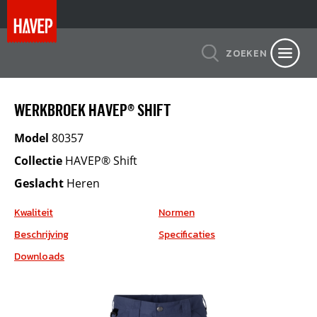
ZOEKEN
WERKBROEK HAVEP® SHIFT
Model
80357
Collectie
HAVEP® Shift
Geslacht
Heren
Kwaliteit
Normen
Beschrijving
Specificaties
Downloads