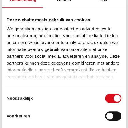
PRODUCT INFORMATIE
Deze website maakt gebruik van cookies
OMSCHRIJVING
Werkbroek uit de HAVEP® Shift collectie.
We gebruiken cookies om content en advertenties te
Deze broek is gemaakt van katoen en
personaliseren, om functies voor social media te bieden
polyester.
en om ons websiteverkeer te analyseren. Ook delen we
informatie over uw gebruik van onze site met onze
KENMERKEN
partners voor social media, adverteren en analyse. Deze
partners kunnen deze gegevens combineren met andere
Verdekte ritssluiting
informatie die u aan ze heeft verstrekt of die ze hebben
dijbeenzak met verdekte drukknoopsluiting
verzameld op basis van uw gebruik van hun services.
2 ingezette zijzakken
duimstokzak met rolmaatzakje
verstelbare tailleband m.b.v. elastiek in de
Toestemmingsselectie
tailleband
Noodzakelijk
Cordura® kniezakken
1 achterzak met verdekte drukknoopsluiting
reflecterende piping
Voorkeuren
D-ring
extra inzet bij kruis ter voorkoming van