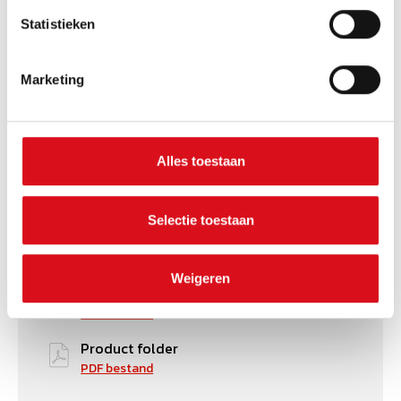
1 binnenzak afsluitbaar met rits
Statistieken
Mouwen met tricot windvanger en elastiek
Verlengd rugpand
Gesegmenteerde seal reflectie
Marketing
Ademend winddicht en waterafstotend
KWALITEIT
92%/8%, 100%, 100% | polyester (recycled)/elastaan,
PU membrane, polyester (recycled) | 3-laminaat | 320
Alles toestaan
g/m²
DOWNLOADS
Selectie toestaan
Certificaat
PDF bestand
Weigeren
Conformiteitsverklaring
PDF bestand
Product folder
PDF bestand