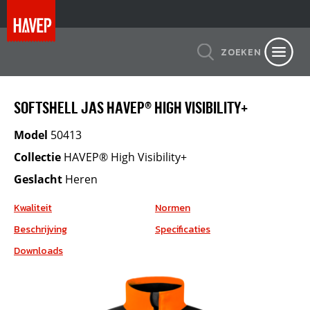
ZOEKEN
SOFTSHELL JAS HAVEP® HIGH VISIBILITY+
Model
50413
Collectie
HAVEP® High Visibility+
Geslacht
Heren
Kwaliteit
Normen
Beschrijving
Specificaties
Downloads