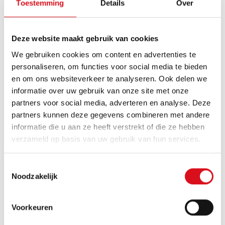
Toestemming
Details
Over
OMSCHRIJVING
Blijf zichtbaar, warm en droog bij o.a.
wegwerkzaamheden en op bouwplaatsen. Deze
Deze website maakt gebruik van cookies
softshell is ademend, winddicht en waterafstotend
en vergroot je zichtbaarheid met gesegmenteerde
We gebruiken cookies om content en advertenties te
striping die soepel meebeweegt. De zichtbare rits is
personaliseren, om functies voor social media te bieden
snel in gebruik. Tricot windvangers sluiten prettig af
en om ons websiteverkeer te analyseren. Ook delen we
en het verlengde rugpand geeft extra dekking.
informatie over uw gebruik van onze site met onze
Inritsbaar in Rainshell 50419 en Parka 50423 en te
partners voor social media, adverteren en analyse. Deze
combineren met Werkbroek 80573 of 80574,
partners kunnen deze gegevens combineren met andere
Bodybroek 20453 en Overalls 20444, 20445, 20446
informatie die u aan ze heeft verstrekt of die ze hebben
of 20447 voor zichtbaarheidsklasse 3.
verzameld op basis van uw gebruik van hun services.
KENMERKEN
Kin beschermer
Toestemmingsselectie
Middenvoor sluiting met zichtbare rits
Noodzakelijk
1 gasmaskerlus
1 borstzak afgesloten met klep en drukker
Voorkeuren
2 zijzakken afgesloten met een verdekte rits, 1
d-ring rechter zak