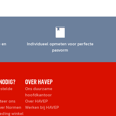
e en
Individueel opmeten voor perfecte
pasvorm
NODIG?
OVER HAVEP
estelde
Ons duurzame
hoofdkantoor
teer ons
Over HAVEP
over Normen
Werken bij HAVEP
eding winkel