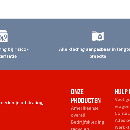
ng bij risico-
Alle kleding aanpasbaar in lengt
tarisatie
breedte
ONZE
HULP 
PRODUCTEN
Veel g
ieden je uitstraling,
vragen
Amerikaanse
Contac
overall
Alles 
Bedrijfskleding
Werkkl
recyclen