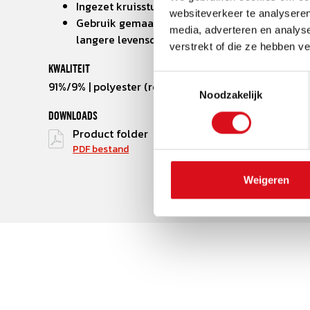
Ingezet kruisstuk ter voorkoming van uitscheu
websiteverkeer te analyseren
Gebruik gemaakt van 3 naaldsstiksel op kwet
media, adverteren en analys
langere levensduur
verstrekt of die ze hebben v
KWALITEIT
Toestemmingsselectie
91%/9% | polyester (recycled)/elastaan | 295 g/m²
Noodzakelijk
DOWNLOADS
Product folder
PDF bestand
Weigeren