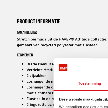
PRODUCT INFORMATIE
OMSCHRIJVING
Stretch bermuda uit de HAVEP® Attitude collectie. 
gemaakt van recycled polyester met elastaan.
KENMERKEN
Brede riemlussen
Verdekte ritssluiting
2 zijzakken
Loshangende meterzak met extra toolzakje
Toestemming
Loshangende dijbeenzak met klep en drukkers
met zichtbare rits
Elastiek in de rug
Deze website maakt gebruik
2 ingezette achterzakken met klep en drukker
We gebruiken cookies om cont