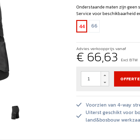
leding ook je visitekaartje is
erdeel van VP Capital
Hoge zichtbaarheid
Onderstaande maten zijn geen 
urzaamheid en innovatie
Dag en nacht zichtbaar
Service voor beschikbaarheid en 
n logistiek
66
44
en die in beweging is
Advies verkoopprijs vanaf
€ 66,63
Excl. BTW
OFFERTE
Voorzien van 4-way str
Uiterst geschikt voor bo
land&bosbouw werkza