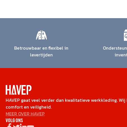
Betrouwbaar en flexibel in
Ondersteuni
levertijden
inven
HAVEP gaat veel verder dan kwalitatieve werkkleding. Wij b
comfort en veiligheid.
MEER OVER HAVEP
VOLG ONS