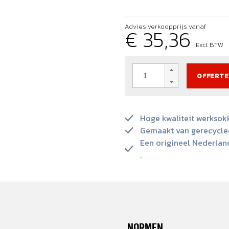
leding ook je visitekaartje is
erdeel van VP Capital
Hoge zichtbaarheid
urzaamheid en innovatie
Dag en nacht zichtbaar
Advies verkoopprijs vanaf
€ 35,36
n logistiek
Excl. BTW
en die in beweging is
OFFERTE
Hoge kwaliteit werksok
Gemaakt van gerecycled
Een origineel Nederlan
.
NORMEN