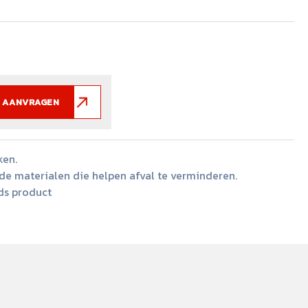
 AANVRAGEN
ken.
e materialen die helpen afval te verminderen.
ds product