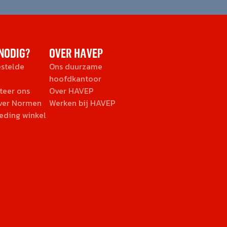
NODIG?
OVER HAVEP
estelde
Ons duurzame
hoofdkantoor
teer ons
Over HAVEP
over Normen
Werken bij HAVEP
eding winkel