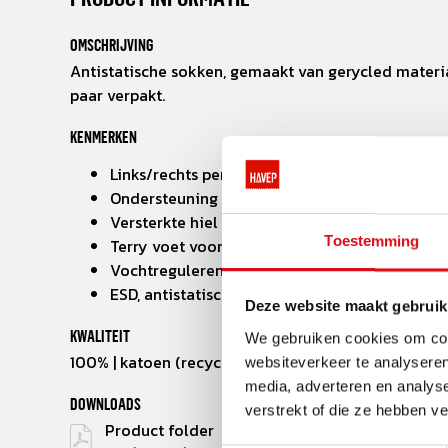
OMSCHRIJVING
Antistatische sokken, gemaakt van gerycled materia
paar verpakt.
KENMERKEN
Links/rechts perfecte pasvorm
Ondersteuning van de voetboog om blaren t
Versterkte hiel en teen
Toestemming
Terry voet voor extra zachtheid
Vochtregulerende controle
ESD, antistatische bescherming
Deze website maakt gebruik
KWALITEIT
We gebruiken cookies om cont
100% | katoen (recycled)
websiteverkeer te analyseren
media, adverteren en analys
DOWNLOADS
verstrekt of die ze hebben v
Product folder