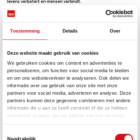
levens verbetert en mensen verbindt.
INTERVIEW MET KEES TIMMERMANS EN ELS DE RIDDER DIE IN
INDIA DE KATOENKETEN HEBBEN ONDERZOCHT:
Toestemming
Details
Over
Waarom was deze reis naar de Indiase katoenvelden zo
belangrijk voor HAVEP?
Deze website maakt gebruik van cookies
Kees Timmermans:
We weten al langer dat katoen een van de grootste factoren is
We gebruiken cookies om content en advertenties te
in de milieu-impact van onze producten. Maar door echt naar
personaliseren, om functies voor social media te bieden
de bron te gaan, met de mensen te spreken en de
en om ons websiteverkeer te analyseren. Ook delen we
omstandigheden met eigen ogen te zien, krijg je een compleet
informatie over uw gebruik van onze site met onze
ander beeld. Dit helpt ons om weloverwogen keuzes te maken
partners voor social media, adverteren en analyse. Deze
in hoe we onze katoeninkoop eerlijker en duurzamer kunnen
partners kunnen deze gegevens combineren met andere
maken.
informatie die u aan ze heeft verstrekt of die ze hebben
Kun je iets vertellen over de boeren die jullie hebben
verzameld op basis van uw gebruik van hun services.
ontmoet?
Els de Ridder:
Wat ons meteen opviel, was hoe groot de afhankelijkheid van
Toestemmingsselectie
Noodzakelijk
katoen is voor deze boeren. Voor ons is katoen een grondstof