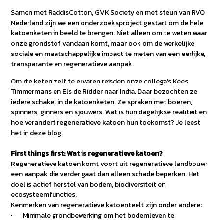
Samen met RaddisCotton, GVK Society en met steun van RVO
Nederland zijn we een onderzoeksproject gestart om de hele
katoenketen in beeld te brengen. Niet alleen om te weten waar
onze grondstof vandaan komt, maar ook om de werkelijke
sociale en maatschappelijke impact te meten van een eerlijke,
transparante en regeneratieve aanpak.
Om die keten zelf te ervaren reisden onze collega’s Kees
Timmermans en Els de Ridder naar India. Daar bezochten ze
iedere schakel in de katoenketen. Ze spraken met boeren,
spinners, ginners en sjouwers. Wat is hun dagelijkse realiteit en
hoe verandert regeneratieve katoen hun toekomst? Je leest
het in deze blog.
First things first: Wat is regeneratieve katoen?
Regeneratieve katoen komt voort uit regeneratieve landbouw:
een aanpak die verder gaat dan alleen schade beperken. Het
doel is actief herstel van bodem, biodiversiteit en
ecosysteemfuncties.
Kenmerken van regeneratieve katoenteelt zijn onder andere:
· Minimale grondbewerking om het bodemleven te