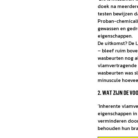
doek na meerdere
testen bewijzen d
Proban-chemicalië
gewassen en gedr
eigenschappen.
De uitkomst? De 
– bleef ruim bove
wasbeurten nog al
vlamvertragende 
wasbeurten was sl
minuscule hoeveel
2. WAT ZIJN DE V
‘Inherente vlamv
eigenschappen in 
verminderen door
behouden hun bra