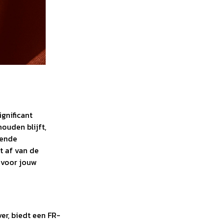
gnificant
houden blijft,
kende
t af van de
 voor jouw
er, biedt een FR-