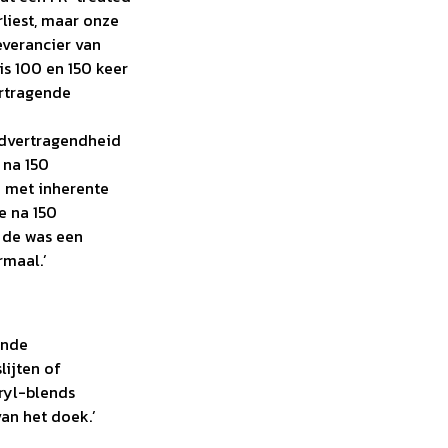
liest, maar onze
everancier van
is 100 en 150 keer
rtragende
ndvertragendheid
 na 150
n met inherente
e na 150
n de was een
rmaal.’
ende
lijten of
ryl-blends
an het doek.’