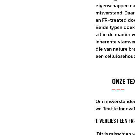
Als je werkk
We zijn ond
eigenschappen na 
Focus op du
misverstand. Daar
en FR-treated doe
Transport e
Beide typen doe
Voor iedere
zit in de manier
Inherente vlamve
die van nature b
een cellulosehou
ONZE TE
Om misverstanden
we Textile Innova
1. VERLIEST EEN 
‘Dit is misschien