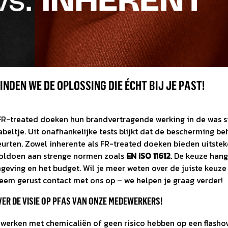
INDEN WE DE OPLOSSING DIE ÉCHT BIJ JE PAST!
R-treated doeken hun brandvertragende werking in de was si
fabeltje. Uit onafhankelijke tests blijkt dat de bescherming be
eurten. Zowel inherente als FR-treated doeken bieden uitste
oldoen aan strenge normen zoals
EN ISO 11612
. De keuze hang
geving en het budget. Wil je meer weten over de juiste keuze
em gerust contact met ons op – we helpen je graag verder!
VER DE VISIE OP PFAS VAN ONZE MEDEWERKERS!
t werken met chemicaliën of geen risico hebben op een flashov