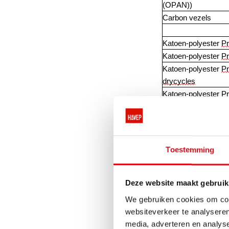
(OPAN))
Carbon vezels
Katoen-polyester 
P
Katoen-polyester 
P
Katoen-polyester 
P
drycycles
Katoen-polyester 
P
drycycles
3. WAT ZIJN DE V
Toestemming
‘Het grootste voo
inherent vlamvert
Deze website maakt gebruik
blijkt dat een Pr
brandvertragende 
We gebruiken cookies om cont
Bovendien wordt w
websiteverkeer te analyseren
bereikt. De meest
media, adverteren en analys