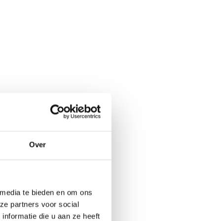
Over
er is dan een
uitgebreide testen
 media te bieden en om ons
0 wasbeurten zijn
ze partners voor social
 aan vervanging
nformatie die u aan ze heeft