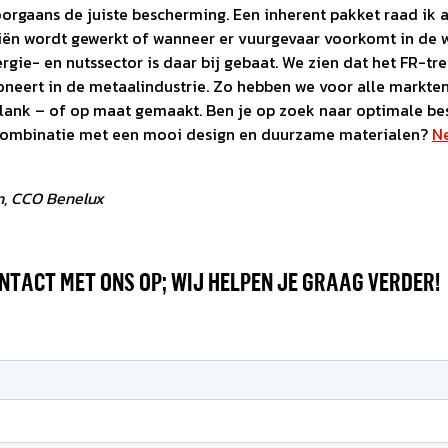
orgaans de juiste bescherming. Een inherent pakket raad ik 
iën wordt gewerkt of wanneer er vuurgevaar voorkomt in de
rgie- en nutssector is daar bij gebaat. We zien dat het FR-tr
oneert in de metaalindustrie. Zo hebben we voor alle markten
plank – of op maat gemaakt. Ben je op zoek naar optimale b
combinatie met een mooi design en duurzame materialen?
N
en, CCO Benelux
NTACT MET ONS OP; WIJ HELPEN JE GRAAG VERDER!