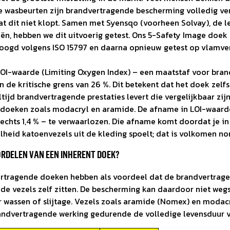
 wasbeurten zijn brandvertragende bescherming volledig ver
at dit niet klopt. Samen met Syensqo (voorheen Solvay), de l
n, hebben we dit uitvoerig getest. Ons 5-Safety Image doek 
oogd volgens ISO 15797 en daarna opnieuw getest op vlamve
LOI-waarde (Limiting Oxygen Index) – een maatstaf voor bra
n de kritische grens van 26 %. Dit betekent dat het doek zelfs
tijd brandvertragende prestaties levert die vergelijkbaar zij
doeken zoals modacryl en aramide. De afname in LOI-waard
echts 1,4 % – te verwaarlozen. Die afname komt doordat je i
heid katoenvezels uit de kleding spoelt; dat is volkomen no
OORDELEN VAN EEN INHERENT DOEK?
ertragende doeken hebben als voordeel dat de brandvertrag
de vezels zelf zitten. De bescherming kan daardoor niet wegs
 wassen of slijtage. Vezels zoals aramide (Nomex) en modac
ndvertragende werking gedurende de volledige levensduur v