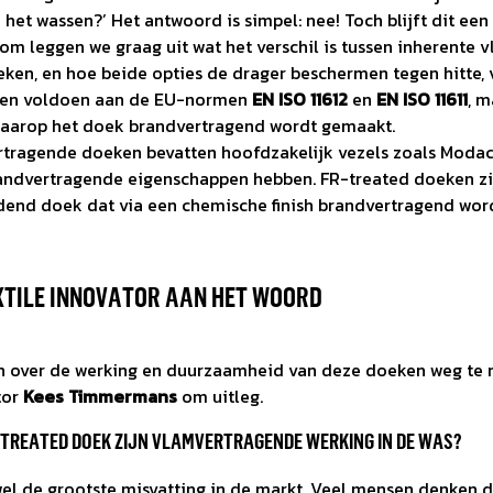
leding ook je visitekaartje is
erdeel van VP Capital
Hoge zichtbaarheid
het wassen?’ Het antwoord is simpel: nee! Toch blijft dit e
urzaamheid en innovatie
Dag en nacht zichtbaar
om leggen we graag uit wat het verschil is tussen inherente
ken, en hoe beide opties de drager beschermen tegen hitte,
n logistiek
ken voldoen aan de EU-normen
EN ISO 11612
en
EN ISO 11611
, m
en die in beweging is
 waarop het doek brandvertragend wordt gemaakt.
rtragende doeken bevatten hoofdzakelijk vezels zoals Modac
randvertragende eigenschappen hebben. FR-treated doeken z
dend doek dat via een chemische finish brandvertragend wor
XTILE INNOVATOR AAN HET WOORD
 over de werking en duurzaamheid van deze doeken weg te
tor
Kees Timmermans
om uitleg.
FR-TREATED DOEK ZIJN VLAMVERTRAGENDE WERKING IN DE WAS?
 wel de grootste misvatting in de markt. Veel mensen denken 