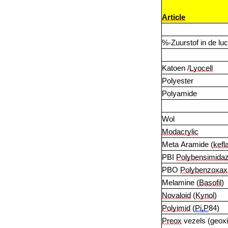
Article
%-Zuurstof in de luc
Katoen /
Lyocell
Polyester
Polyamide
Wol
Modacrylic
Meta Aramide (
kefl
PBI 
Polybensimidaz
PBO 
Polybenzoxax
Melamine (
Basofil
)
Novaloid
 (
Kynol
)
Polyimid
 (
Pi,P
84)
Preox
 vezels (geox