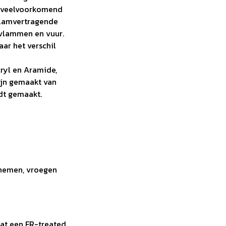
en veelvoorkomend
 vlamvertragende
 vlammen en vuur.
aar het verschil
ryl en Aramide,
ijn gemaakt van
dt gemaakt.
 nemen, vroegen
dat een FR-treated