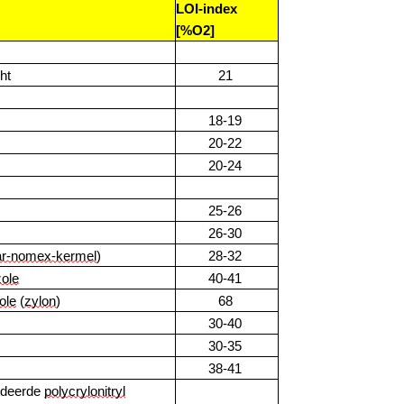
LOI-index 
[%O2]
ht
21
18-19
20-22
20-24
25-26
26-30
ar-nomex-kermel
)
28-32
ole
40-41
ole
 (
zylon
)
68
30-40
30-35
38-41
ideerde 
polycrylonitryl