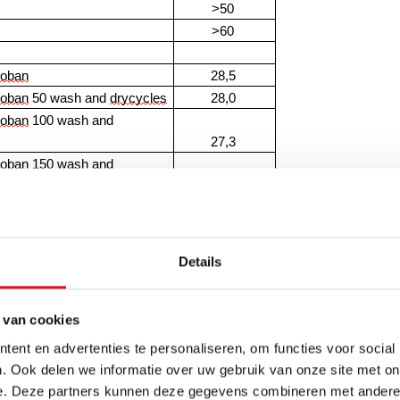
>50
>60
roban
28,5
roban
 50 wash and 
drycycles
28,0
roban
 100 wash and 
27,3
roban
 150 wash and 
27,1
OORDELEN VAN EEN FR-TREATED DOEK?
Details
rdeel van een FR-treated doek is dat hij vaak kostenefficiënt
ragend doek, zonder in te leveren op bescherming. Uit onze 
 van cookies
oban-gefinisht doek na 150 wasbeurten nog steeds uitstekende
prestaties levert.
ent en advertenties te personaliseren, om functies voor social
erkkleding in de praktijk meestal vervangen ruim voordat 5
. Ook delen we informatie over uw gebruik van onze site met on
e kledingstukken hebben dan al hun werk gedaan en zijn toe
e. Deze partners kunnen deze gegevens combineren met andere i