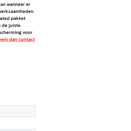
aan wanneer er
 werkzaamheden.
eated pakket
 de juiste
escherming voor
eem dan contact