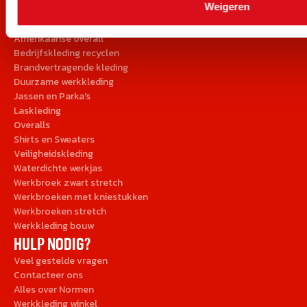
Weigeren
ONZE PRODUCTEN
Amerikaanse overall
Bedrijfskleding recyclen
Brandvertragende kleding
Duurzame werkkleding
Jassen en Parka's
Laskleding
Overalls
Shirts en Sweaters
Veiligheidskleding
Waterdichte werkjas
Werkbroek zwart stretch
Werkbroeken met kniestukken
Werkbroeken stretch
Werkkleding bouw
HULP NODIG?
Veel gestelde vragen
Contacteer ons
Alles over Normen
Werkkleding winkel