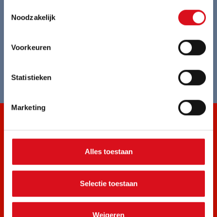
Ondersteuning bij risico-inventarisatie
Toestemmingsselectie
Noodzakelijk
Alle kleding aanpasbaar in lengte en breedte
Voorkeuren
Individueel opmeten voor perfecte pasvorm
Statistieken
Marketing
ONZE PRODUCTEN
Alles toestaan
Amerikaanse overall
Bedrijfskleding recyclen
Brandvertragende kleding
Duurzame werkkleding
Selectie toestaan
Jassen en Parka's
Laskleding
Overalls
Weigeren