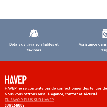
Délais de livraison fiables et
Assistance dans 
flexibles
ris
HAVEP ne se contente pas de confectionner des tenues de t
Nous vous offrons aussi élégance, confort et sécurité.
EN SAVOIR PLUS SUR HAVEP
SUIVEZ-NOUS