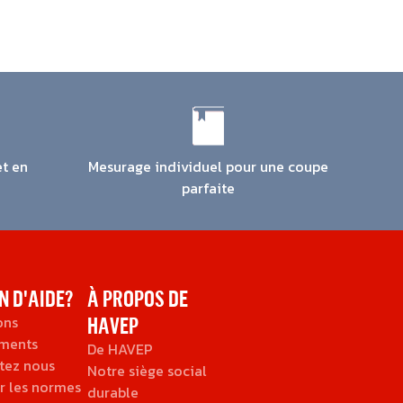
et en
Mesurage individuel pour une coupe
parfaite
N D'AIDE?
À PROPOS DE
ons
HAVEP
ments
De HAVEP
tez nous
Notre siège social
r les normes
durable