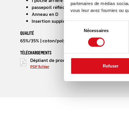
1 poche arrière avec fermeture à bouton-pres
partenaires de médias sociaux
passepoil réfléchissant
vous leur avez fournies ou qu'
Anneau en D
Insertion supplémentaire à l'entrejambe pour é
Sélection
Nécessaires
du
QUALITÉ
consentement
65%/35% | coton/polyester | 2/1 armure croisée | 29
TÉLÉCHARGEMENTS
Dépliant de produit
Refuser
PDF fichier