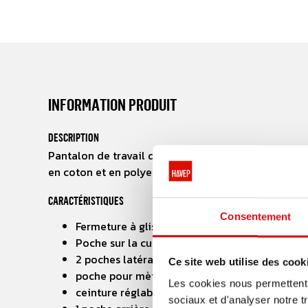
INFORMATION PRODUIT
DESCRIPTION
Pantalon de travail de la collection HAVEP® Shift.
en coton et en polyester.
CARACTÉRISTIQUES
Consentement
Fermeture à glissière dissimulée
Poche sur la cuisse avec fermeture à bouton-
2 poches latérales intégrées
Ce site web utilise des cook
poche pour mètre avec poche pour mètre rub
Les cookies nous permettent d
ceinture réglable par élastique
sociaux et d'analyser notre t