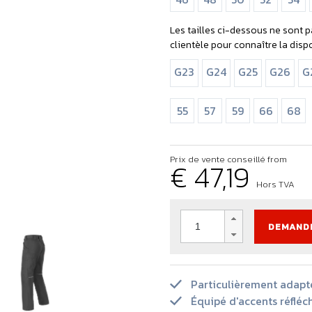
ventes
a durabilité et l'innovation
Haute visibilité
Visible de jour comme de nu
Les tailles ci-dessous ne sont p
clientèle pour connaître la dispon
G23
G24
G25
G26
G
55
57
59
66
68
Prix de vente conseillé from
€ 47,19
Hors TVA
DEMANDE
Particulièrement adapté
Équipé d'accents réfléch