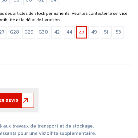
it
as des articles de stock permanents. Veuillez contacter le service
ibilité et le délai de livraison.
27
G28
G29
G30
42
44
49
51
53
47
R DEVIS
 aux travaux de transport et de stockage.
issants pour une visibilité supplémentaire.