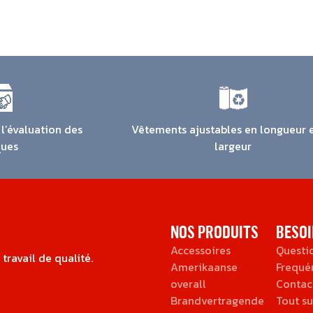
l’évaluation des
Vêtements ajustables en longueur 
ques
largeur
NOS PRODUITS
BESOI
Accessoires
Questi
ravail de qualité.
Amerikaanse
Frequé
overall
Contac
Brandvertragende
Tout su