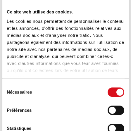
VOIR TOUTES LES QUESTIONS
Ce site web utilise des cookies.
Les cookies nous permettent de personnaliser le contenu
et les annonces, d'offrir des fonctionnalités relatives aux
PRODUCT INFORMATION
médias sociaux et d'analyser notre trafic. Nous
partageons également des informations sur l'utilisation de
Normes de sécurité
notre site avec nos partenaires de médias sociaux, de
Qu'est-ce qu'une norme ?
publicité et d'analyse, qui peuvent combiner celles-ci
Que sont les EPI ?
avec d'autres informations que vous leur avez fournies
ou qu'ils ont collectées lors de votre utilisation de leurs
Puis-je faire personnaliser les vêtements
services.
chez HAVEP ?
Sélection
Pouvez-vous broder ou imprimer du texte
Nécessaires
du
ou des logos ?
consentement
Préférences
VOIR TOUTES LES QUESTIONS
Statistiques