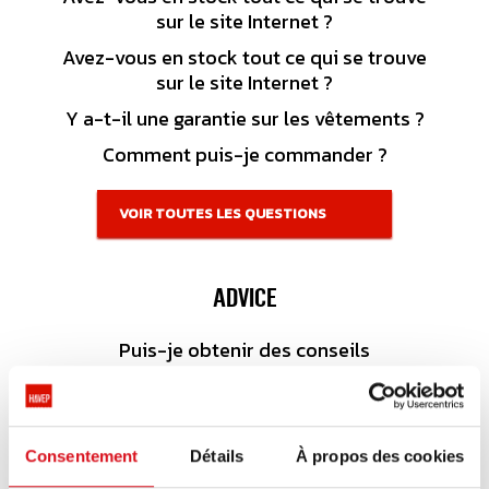
sur le site Internet ?
Avez-vous en stock tout ce qui se trouve
sur le site Internet ?
Y a-t-il une garantie sur les vêtements ?
Comment puis-je commander ?
VOIR TOUTES LES QUESTIONS
ADVICE
Puis-je obtenir des conseils
supplémentaires ou des informations sur
le produit ?
Un représentant peut-il rendre visite à
notre société pour plus d’informations ?
Consentement
Détails
À propos des cookies