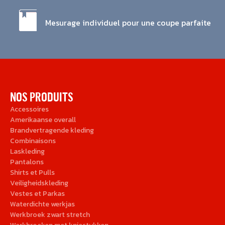
Mesurage individuel pour une coupe parfaite
NOS PRODUITS
Accessoires
Amerikaanse overall
Brandvertragende kleding
Combinaisons
Laskleding
Pantalons
Shirts et Pulls
Veiligheidskleding
Vestes et Parkas
Waterdichte werkjas
Werkbroek zwart stretch