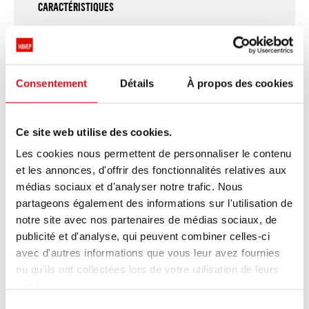
CARACTÉRISTIQUES
fermeture à glissière dissimulée avec velcro
dissimulé
2 poches latérales avec fermeture à glissière
dissimulée
Consentement
Détails
À propos des cookies
poche intérieure avec fermeture à glissière
2 boucles pour masque à gaz
partie dorsale élargie
poche intérieure verrouillable
Ce site web utilise des cookies.
respirant, coupe-vent et résistant à l'eau
Les cookies nous permettent de personnaliser le contenu
protège-menton
et les annonces, d'offrir des fonctionnalités relatives aux
rayures industrielles lavables
médias sociaux et d'analyser notre trafic. Nous
grande liberté de mouvement grâce au
partageons également des informations sur l'utilisation de
matériau élastique.
notre site avec nos partenaires de médias sociaux, de
QUALITÉ
publicité et d'analyse, qui peuvent combiner celles-ci
98%/2%; 100%; 60%/40% | polyester
avec d'autres informations que vous leur avez fournies
(recycled)/carbon, PU membrane, modacryl/coton
ou qu'ils ont collectées lors de votre utilisation de leurs
| 3-lamifié | 350 g/m²
services.
TÉLÉCHARGEMENTS
Sélection