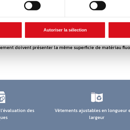
es au niveau de l’épaule).
 fluorescent :
doit encercler le torse, les manches et les jambes sur au moi
Autoriser la sélection
ar des bandes réfléchissantes (ce qui est le cas pour les vête
rticale de 25 mm au niveau des manches et des jambes).
vêtement doivent présenter la même superficie de matériau fl
l’évaluation des
Vêtements ajustables en longueur 
ques
largeur