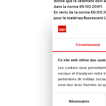
donné que le vêtement doit abs
dans la norme EN ISO 20471.
En vertu de la norme EN ISO 2
pour le matériau fluorescent 
réfléchissant).
Quelles sont les exigences 
1. Critères de positionnement 
Consentement
Les bandes réfléchissant
compte dans le calcul de 
Ce site web utilise des cook
Toute interruption (pour
Les cookies nous permettent d
supérieure à 50 mm. Le t
sociaux et d'analyser notre t
torse, et à 50 mm pour l
partenaires de médias sociaux
Deux bandes réfléchissa
vous leur avez fournies ou qu'
entre ces bandes et le b
Les bandes réfléchissant
Sélection
dans la détermination de
Nécessaires
du
Autrement dit, le torse,