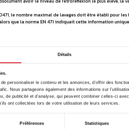
olument avoir le niveau de rétroréflexion le plus élevé, la va
0471, le nombre maximal de lavages doit être établi pour le
(alors que la norme EN 471 indiquait cette information uniq
posées par cette norme ?
des bandes réfléchissantes :
Détails
es doivent présenter une largeur minimale de 50 mm (sans quo
la superficie et n’ont qu’un aspect décoratif).
ies.
 un système de fermeture ou une couture) dans un matériau ré
e personnaliser le contenu et les annonces, d'offrir des fonctio
otal des interruptions doit rester inférieur à 100 mm pour c
rafic. Nous partageons également des informations sur l'utilisati
es manches et les jambes.
, de publicité et d'analyse, qui peuvent combiner celles-ci avec
ntes doivent être espacées d’au moins 50 mm (avec un angle 
ils ont collectées lors de votre utilisation de leurs services.
as du vêtement (ex. ourlet des jambes) ne peut être inférieur
es peuvent être appliquées de diverses façons. Toutefois, ell
 la superficie que si elles sont appliquées conformément aux 
Préférences
Statistiques
 les jambes et les bras doivent être encerclés deux fois (ou u