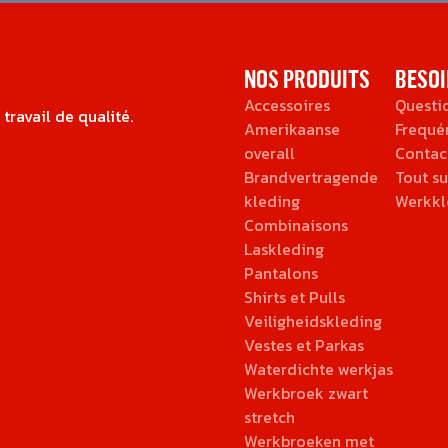
NOS PRODUITS
BESOI
Accessoires
Questi
ravail de qualité.
Amerikaanse
Frequé
overall
Contac
Brandvertragende
Tout su
kleding
Werkkl
Combinaisons
Laskleding
Pantalons
Shirts et Pulls
Veiligheidskleding
Vestes et Parkas
Waterdichte werkjas
Werkbroek zwart
stretch
Werkbroeken met