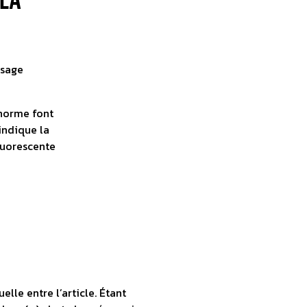
it
usage
 norme font
 indique la
fluorescente
lle entre l’article. Étant