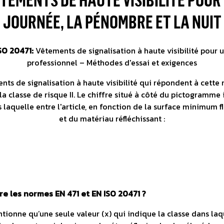
ventes
a durabilité et l'innovation
Haute visibilité
JOURNÉE, LA PÉNOMBRE ET LA NUIT
Visible de jour comme de nu
SO 20471:
Vêtements de signalisation à haute visibilité pour 
professionnel – Méthodes d'essai et exigences
nts de signalisation à haute visibilité qui répondent à cette
la classe de risque II. Le chiffre situé à côté du pictogramme
 laquelle entre l'article, en fonction de la surface minimum 
et du matériau réfléchissant :
re les normes EN 471 et EN ISO 20471 ?
onne qu’une seule valeur (x) qui indique la classe dans laque