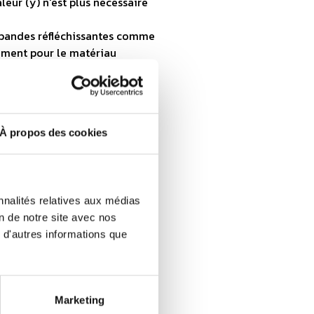
leur (y) n'est plus nécessaire
s bandes réfléchissantes comme
uement pour le matériau
À propos des cookies
i elles ne sont pas prises en
troréfléchissant ne peut être
nnalités relatives aux médias
haque bande entourant le
on de notre site avec nos
 d'autres informations que
maximal de 20°) et la distance
e à 50 mm.
es n'entrent en ligne de compte
prescriptions en vigueur.
Marketing
ne seule fois horizontalement