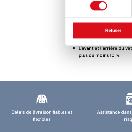
consentement
avec des bandes vertical
2. Critères relatifs au matériau
Le matériau fluorescent 
Refuser
Il peut être interrompu p
bande réfléchissante ve
L’avant et l’arrière du 
plus ou moins 10 %.
Délais de livraison fiables et
Assistance dans 
flexibles
ris