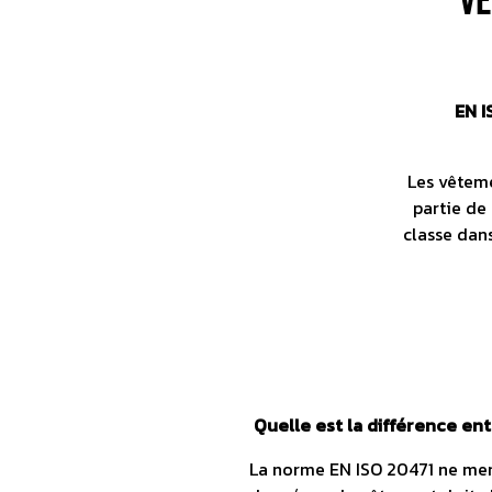
Accent sur l
EN I
Les vêteme
partie de 
classe dans
Quelle est la différence ent
La norme EN ISO 20471 ne menti