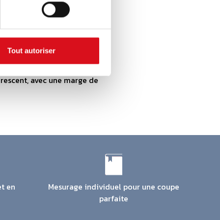
ns 50 mm.
Tout autoriser
ments de travaux publics :
uorescent, avec une marge de
et en
Mesurage individuel pour une coupe
parfaite