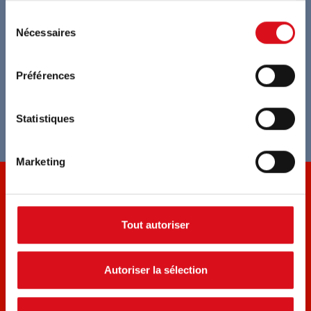
Assistance dans l’évaluation des risques
Sélection
Nécessaires
du
consentement
Vêtements ajustables en longueur et en
largeur
Préférences
Mesurage individuel pour une coupe parfaite
Statistiques
Marketing
NOS PRODUITS
Tout autoriser
Accessoires
Amerikaanse overall
Brandvertragende kleding
Autoriser la sélection
Combinaisons
Laskleding
Pantalons