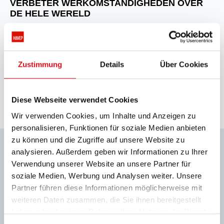
VERBETER WERKOMSTANDIGHEDEN OVER
DE HELE WERELD
We hebben ervoor gekozen om onze werkkleding in eigen
Zustimmung
Details
Über Cookies
ateliers te maken, zodat we de juiste werkomstandigheden
kunnen garanderen. Elke dag leren we bij op dit vlak en trachten
we het beter te doen. Help ons bij onze strijd tegen misstanden
binnen de textielindustrie, zoals kinderarbeid en kies voor
Diese Webseite verwendet Cookies
duurzame bedrijfskleding.
Wir verwenden Cookies, um Inhalte und Anzeigen zu
personalisieren, Funktionen für soziale Medien anbieten
zu können und die Zugriffe auf unsere Website zu
analysieren. Außerdem geben wir Informationen zu Ihrer
Verwendung unserer Website an unsere Partner für
soziale Medien, Werbung und Analysen weiter. Unsere
Partner führen diese Informationen möglicherweise mit
weiteren Daten zusammen, die Sie ihnen bereitgestellt
haben oder die sie im Rahmen Ihrer Nutzung der Dienste
gesammelt haben.