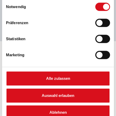
Einwilligungsauswahl
Notwendig
Präferenzen
Statistiken
STRAAL VERTROUWEN UIT
Marketing
Duurzaam ondernemen en transparantie gaan hand in hand. Je
moet je soms kwetsbaar durven opstellen als bedrijf en
Alle zulassen
aangeven waar nog ruimte voor verbetering is; waar je hulp
nodig hebt en waar je een verkeerde beslissing genomen hebt.
Dat is eng, daar weten we alles van. Tegelijkertijd hebben we
Auswahl erlauben
gemerkt dat deze transparante aanpak ook voor meer
vertrouwen van klanten, belanghebbenden en investeerders
zorgt. Waardoor je als bedrijf weer nieuwe kansen en
Ablehnen