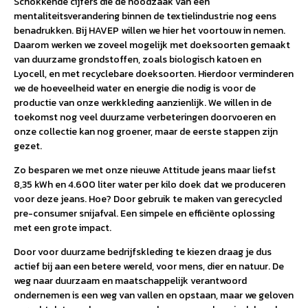
Schokkende cijfers die de noodzaak van een
mentaliteitsverandering binnen de textielindustrie nog eens
benadrukken. Bij HAVEP willen we hier het voortouw in nemen.
Daarom werken we zoveel mogelijk met doeksoorten gemaakt
van duurzame grondstoffen, zoals biologisch katoen en
Lyocell, en met recyclebare doeksoorten. Hierdoor verminderen
we de hoeveelheid water en energie die nodig is voor de
productie van onze werkkleding aanzienlijk. We willen in de
toekomst nog veel duurzame verbeteringen doorvoeren en
onze collectie kan nog groener, maar de eerste stappen zijn
gezet.
Zo besparen we met onze nieuwe Attitude jeans maar liefst
8,35 kWh en 4.600 liter water per kilo doek dat we produceren
voor deze jeans. Hoe? Door gebruik te maken van gerecycled
pre-consumer snijafval. Een simpele en efficiënte oplossing
met een grote impact.
Door voor duurzame bedrijfskleding te kiezen draag je dus
actief bij aan een betere wereld, voor mens, dier en natuur. De
weg naar duurzaam en maatschappelijk verantwoord
ondernemen is een weg van vallen en opstaan, maar we geloven