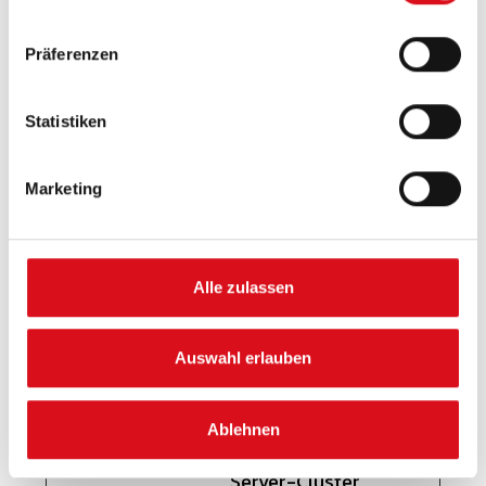
Präferenz-Cookies ermöglichen einer Webseite sich
an Informationen zu erinnern, die die Art beeinflussen,
Präferenzen
wie sich eine Webseite verhält oder aussieht, wie z. B.
Ihre bevorzugte Sprache oder die Region in der Sie
sich befinden.
Statistiken
Maximale
Name
Anbieter
Zweck
Marketing
Speicherdau
__zlcst
Zendes
Notwendig für
Sitzu
ore
k
die
ng
Alle zulassen
Funktionalität
der Chat-Box-
Funktion der
Auswahl erlauben
Webseite.
lidc
LinkedIn
Registriert,
1 Tag
Ablehnen
welcher
Server-Cluster