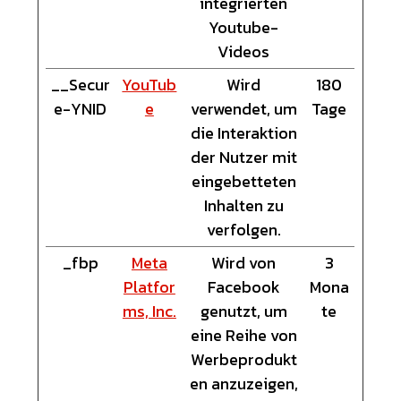
integrierten
Youtube-
Videos
__Secur
YouTub
Wird
180
e-YNID
e
verwendet, um
Tage
die Interaktion
der Nutzer mit
eingebetteten
Inhalten zu
verfolgen.
_fbp
Meta
Wird von
3
Platfor
Facebook
Mona
ms, Inc.
genutzt, um
te
eine Reihe von
Werbeprodukt
en anzuzeigen,