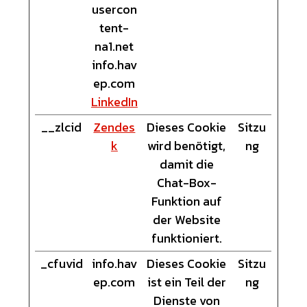
usercon
tent-
na1.net
info.hav
ep.com
LinkedIn
__zlcid
Zendes
Dieses Cookie
Sitzu
k
wird benötigt,
ng
damit die
Chat-Box-
Funktion auf
der Website
funktioniert.
_cfuvid
info.hav
Dieses Cookie
Sitzu
ep.com
ist ein Teil der
ng
Dienste von