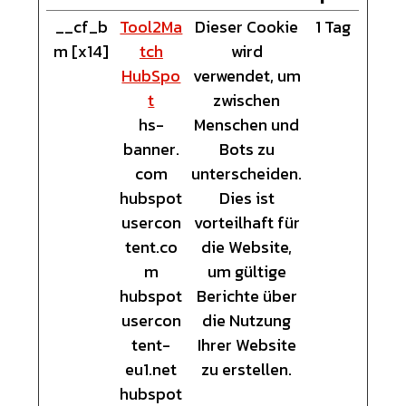
__cf_b
Tool2Ma
Dieser Cookie
1 Tag
m [x14]
tch
wird
HubSpo
verwendet, um
t
zwischen
hs-
Menschen und
banner.
Bots zu
com
unterscheiden.
hubspot
Dies ist
usercon
vorteilhaft für
tent.co
die Website,
m
um gültige
hubspot
Berichte über
usercon
die Nutzung
tent-
Ihrer Website
eu1.net
zu erstellen.
hubspot