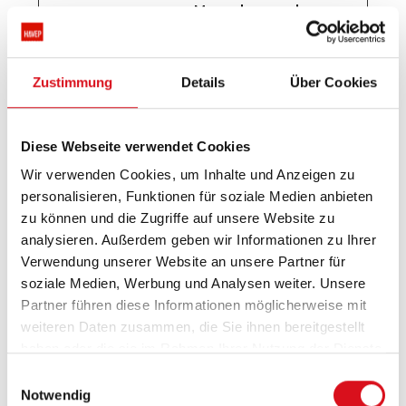
Menschen und
Bots zu
unterscheiden.
Zustimmung
Details
Über Cookies
rc::f
Google
Dieser Cookie
Bestä
wird
ndig
verwendet, um
Diese Webseite verwendet Cookies
zwischen
Wir verwenden Cookies, um Inhalte und Anzeigen zu
Menschen und
personalisieren, Funktionen für soziale Medien anbieten
Bots zu
zu können und die Zugriffe auf unsere Website zu
unterscheiden.
analysieren. Außerdem geben wir Informationen zu Ihrer
Verwendung unserer Website an unsere Partner für
SSESS#
www.ha
Anstehend
24
soziale Medien, Werbung und Analysen weiter. Unsere
vep.co
Tage
Partner führen diese Informationen möglicherweise mit
m
weiteren Daten zusammen, die Sie ihnen bereitgestellt
haben oder die sie im Rahmen Ihrer Nutzung der Dienste
gesammelt haben.
Einwilligungsauswahl
Notwendig
Präferenzen (2)