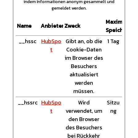
indem Informationen anonym gesammelt und
gemeldet werden.
Maximale
Name
Anbieter
Zweck
Speicherdau
__hssc
HubSpo
Gibt an, ob die
1 Tag
t
Cookie-Daten
im Browser des
Besuchers
aktualisiert
werden
müssen.
__hssrc
HubSpo
Wird
Sitzu
t
verwendet, um
ng
den Browser
des Besuchers
bei Rückkehr