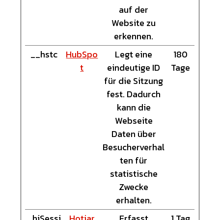
auf der
Website zu
erkennen.
__hstc
HubSpo
Legt eine
180
t
eindeutige ID
Tage
für die Sitzung
fest. Dadurch
kann die
Webseite
Daten über
Besucherverhal
ten für
statistische
Zwecke
erhalten.
_hjSessi
Hotjar
Erfasst
1 Tag