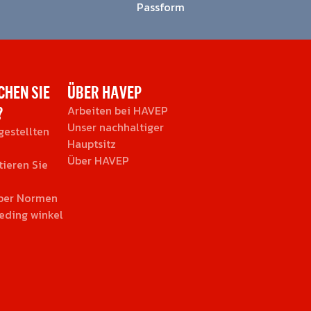
Passform
HEN SIE
ÜBER HAVEP
?
Arbeiten bei HAVEP
Unser nachhaltiger
gestellten
Hauptsitz
Über HAVEP
tieren Sie
über Normen
eding winkel