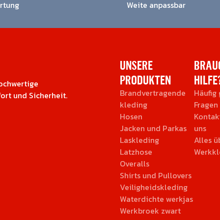
rtung
Weite anpassbar
UNSERE
BRAUC
PRODUKTEN
HILFE
hochwertige
Brandvertragende
Häufig 
ort und Sicherheit.
kleding
Fragen
Hosen
Kontak
Jacken und Parkas
uns
Laskleding
Alles 
Latzhose
Werkkl
Overalls
Shirts und Pullovers
Veiligheidskleding
Waterdichte werkjas
Werkbroek zwart