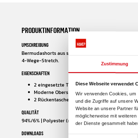
PRODUKTINFORMATION
UMSCHREIBUNG
Bermudashorts aus strapazierfähigem Material. Sch
4-Wege-Stretch.
Zustimmung
EIGENSCHAFTEN
2 eingesetzte Taschen
Diese Webseite verwendet 
Moderne Oberschenkeltasche mit vielen Aufb
Wir verwenden Cookies, um I
2 Rückentaschen
und die Zugriffe auf unsere 
Website an unsere Partner fü
QUALITÄT
möglicherweise mit weiteren
94%/6% | Polyester (recycled)/Elasthan | 300 g/m²
der Dienste gesammelt habe
DOWNLOADS
Einwilligungsauswahl