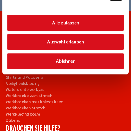
Alle zulassen
UNSERE PRODUKTEN
Brandvertragende kleding
Auswahl erlauben
Hosen
Jacken und Parkas
Laskleding
Ablehnen
Latzhose
Overalls
Shirts und Pullovers
Veiligheidskleding
Waterdichte werkjas
Werkbroek zwart stretch
Werkbroeken met kniestukken
Werkbroeken stretch
Werkkleding bouw
Zübehor
BRAUCHEN SIE HILFE?