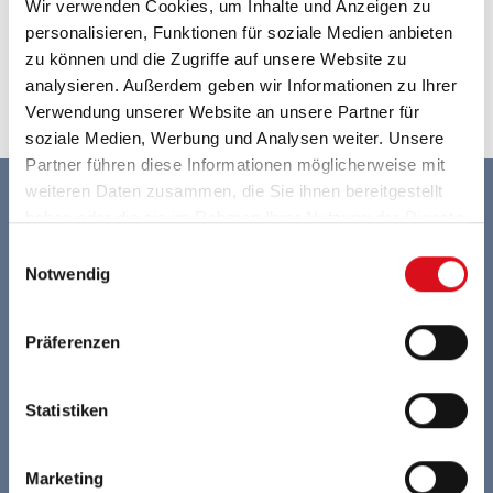
Werktags erreichbar von 9h bis 17h Uhr.
Wir verwenden Cookies, um Inhalte und Anzeigen zu
personalisieren, Funktionen für soziale Medien anbieten
sales.de@havep.com
zu können und die Zugriffe auf unsere Website zu
analysieren. Außerdem geben wir Informationen zu Ihrer
Verwendung unserer Website an unsere Partner für
soziale Medien, Werbung und Analysen weiter. Unsere
Partner führen diese Informationen möglicherweise mit
weiteren Daten zusammen, die Sie ihnen bereitgestellt
haben oder die sie im Rahmen Ihrer Nutzung der Dienste
Zuverlässige und flexible Lieferzeiten
gesammelt haben.
Einwilligungsauswahl
Notwendig
Unterstützung bei der Risikobewertung
Präferenzen
Sämtliche Kleidungsstücke in Länge und
Weite anpassbar
Statistiken
Individuelles Maßnehmen für perfekte
Passform
Marketing