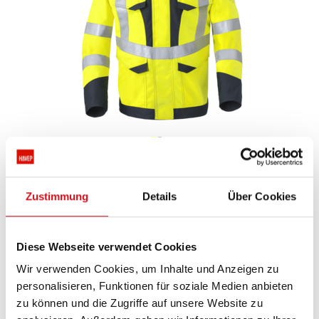
PARKA HAVEP® MULTI SHIELD
HAVEP® Multi Shield
50248
Zustimmung
Details
Über Cookies
Äußerst geeignet für ua Wartungs- und Installationsarbeiten.
Diese Webseite verwendet Cookies
bei denen Sichtbarkeit wichtig ist.
Ausgestattet mit 7 Normierungen.
Wir verwenden Cookies, um Inhalte und Anzeigen zu
personalisieren, Funktionen für soziale Medien anbieten
Preisempfehlung from
€ 344,73
zu können und die Zugriffe auf unsere Website zu
ANGEBOT
ANFORDERN